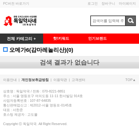
PC버전 바로가기
로그인
장바구니
마이페이지
전체 카테고리 +
핫!키워드
인기브랜드
오메가6(감마레놀리산)(0)
검색 결과가 없습니다
이용안내
|
개인정보취급방침
|
이용약관
|
고객센터
TOP▲
상호명 : 독일약국 / 전화 : 070-8221-8851
주소 : 서울 영등포구 여의도동 11-11 한서빌딩 914호
사업자등록번호 : 107-87-64835
통신판매업신고 : 제2012-서울 영등포-0145호
대표 : 서한준
호스팅 제공자 : 고도몰
Copyright ⓒ 독일약국. All Right Reserved.